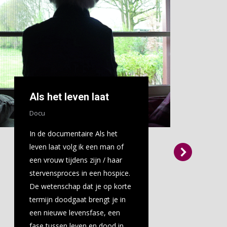
Als het leven laat
Docu
In de documentaire Als het
E
leven laat volg ik een man of
f
een vrouw tijdens zijn / haar
P
stervensproces in een hospice.
De wetenschap dat je op korte
termijn doodgaat brengt je in
een nieuwe levensfase, een
fase tussen leven en dood in.