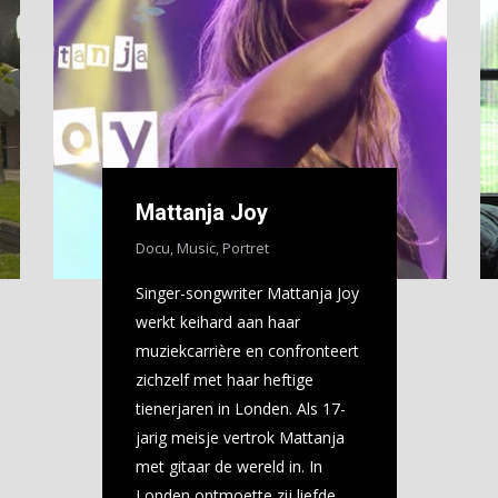
Mattanja Joy
Docu
,
Music
,
Portret
Singer-songwriter Mattanja Joy
werkt keihard aan haar
muziekcarrière en confronteert
zichzelf met haar heftige
tienerjaren in Londen. Als 17-
jarig meisje vertrok Mattanja
met gitaar de wereld in. In
Londen ontmoette zij liefde,