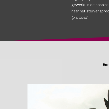
gewerkt in de hospic
naar het stervensproce
‘p.s. Loes’
.
Een