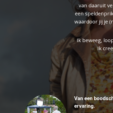
van daaruit ve
een speldenprikj
waardoor jij je 
Ik beweeg, loo
Ik cre
Van een boodsch
ervaring.