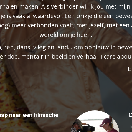
rhalen maken. Als verbinder wil ik jou met mijn
e is vaak al waardevol. Eén prikje die een bewe
(nog) meer verbonden voelt; met jezelf, met ee
wereld om je heen.
p, ren, dans, vlieg en land… om opnieuw in bew
ëer documentair in beeld en verhaal. I care abou
E
ap naar een filmische
C
T