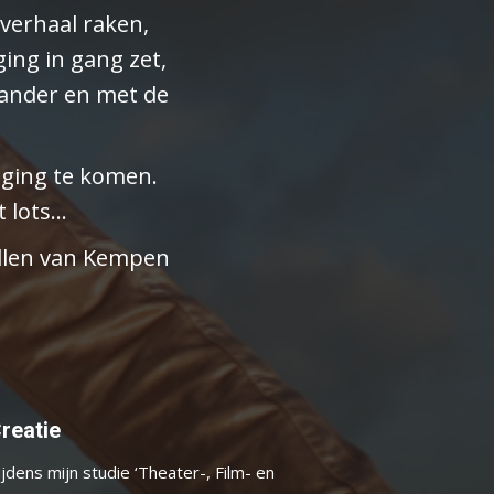
 verhaal raken,
ging in gang zet,
n ander en met de
eging te komen.
t lots…
llen van Kempen
reatie
ijdens mijn studie ‘Theater-, Film- en