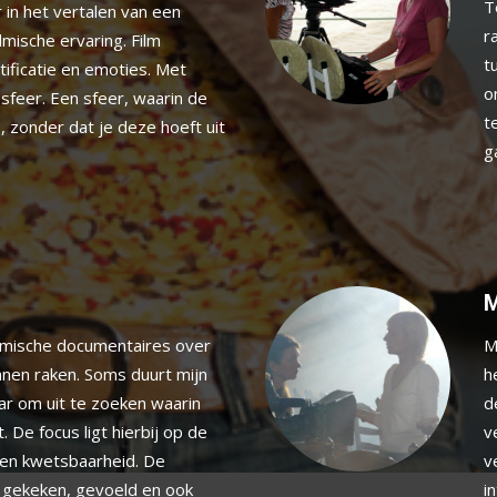
T
r in het vertalen van een
r
mische ervaring. Film
t
ificatie en emoties. Met
o
sfeer. Een sfeer, waarin de
t
 zonder dat je deze hoeft uit
g
M
filmische documentaires over
M
nnen raken. Soms duurt mijn
h
ar om uit te zoeken waarin
d
t. De focus ligt hierbij op de
v
 en kwetsbaarheid. De
v
k gekeken, gevoeld en ook
i