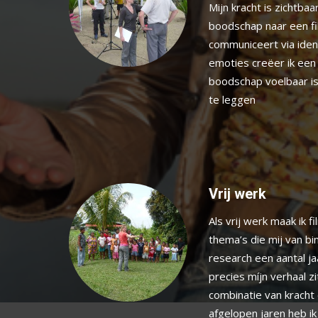
Mijn kracht is zichtbaa
boodschap naar een fil
communiceert via ident
emoties creëer ik een 
boodschap voelbaar is,
te leggen
Vrij werk
Als vrij werk maak ik 
thema’s die mij van bi
research een aantal ja
precies míjn verhaal zi
combinatie van kracht
afgelopen jaren heb i