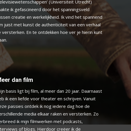
elevisiewetenschappen’ (Universiteit Utrecht)
aakte ik gefascineerd door het spanningsveld
ussen creatie en werkelijkheid. Ik vind het spannend
m juist met kunst de authenticiteit van een verhaal
e versterken. En te ontdekken hoe ver je hierin kunt
aan.
eer dan film
ijn basis ligt bij film, al meer dan 20 jaar. Daarnaast
eb ik een liefde voor theater en schrijven. Vanuit
eze passies ontdek ik nog iedere dag hoe de
erschillende media elkaar raken en versterken. Zo
erbreed ik mijn filmwerken met podcasts,
nterviews of blogs. Hierdoor creëer ik de