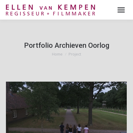
Portfolio Archieven
Oorlog
Home
Project
Je bent hier: