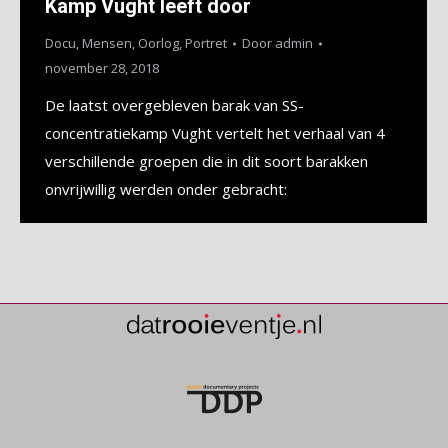
Kamp Vught leeft door
Docu
,
Mensen
,
Oorlog
,
Portret
Door
admin
november 28, 2018
De laatst overgebleven barak van SS-
concentratiekamp Vught vertelt het verhaal van 4
verschillende groepen die in dit soort barakken
onvrijwillig werden onder gebracht: