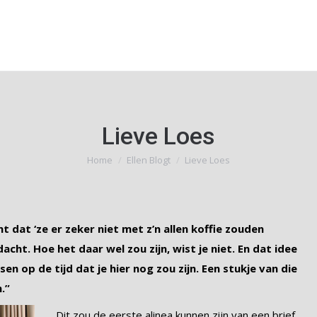
Lieve Loes
Home
Ellen Blogt
Lieve Loes
Je bent hier:
ht dat ‘ze er zeker niet met z’n allen koffie zouden
dacht. Hoe het daar wel zou zijn, wist je niet. En dat idee
sen op de tijd dat je hier nog zou zijn. Een stukje van die
.”
Dit zou de eerste alinea kunnen zijn van een brief