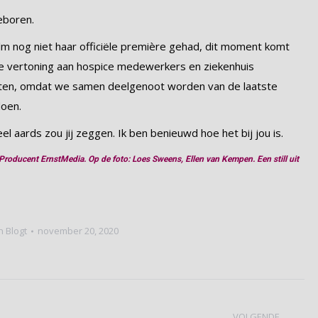
boren.
m nog niet haar officiële première gehad, dit moment komt
ne vertoning aan hospice medewerkers en ziekenhuis
msten, omdat we samen deelgenoot worden van de laatste
doen.
el aards zou jij zeggen. Ik ben benieuwd hoe het bij jou is.
 Producent ErnstMedia. Op de foto: Loes Sweens, Ellen van Kempen. Een still uit
n Blogt
november 20, 2020
VOLGENDE