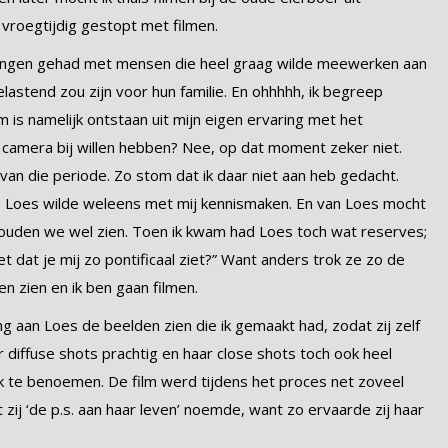
 vroegtijdig gestopt met filmen.
etingen gehad met mensen die heel graag wilde meewerken aan
elastend zou zijn voor hun familie. En ohhhhh, ik begreep
 is namelijk ontstaan uit mijn eigen ervaring met het
 camera bij willen hebben? Nee, op dat moment zeker niet.
o van die periode. Zo stom dat ik daar niet aan heb gedacht.
. Loes wilde weleens met mij kennismaken. En van Loes mocht
ouden we wel zien. Toen ik kwam had Loes toch wat reserves;
et dat je mij zo pontificaal ziet?” Want anders trok ze zo de
n zien en ik ben gaan filmen.
ing aan Loes de beelden zien die ik gemaakt had, zodat zij zelf
 diffuse shots prachtig en haar close shots toch ook heel
ek te benoemen. De film werd tijdens het proces net zoveel
 zij ‘de p.s. aan haar leven’ noemde, want zo ervaarde zij haar