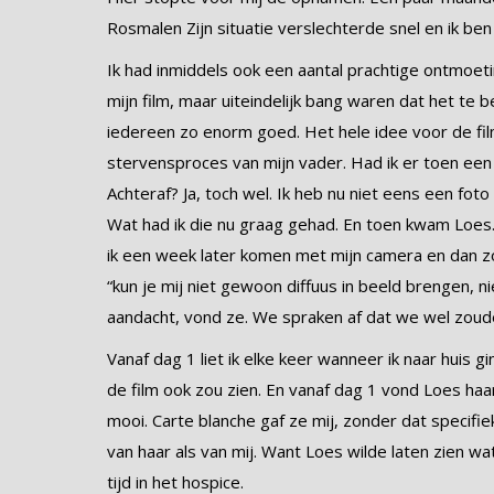
Rosmalen Zijn situatie verslechterde snel en ik ben
Ik had inmiddels ook een aantal prachtige ontmo
mijn film, maar uiteindelijk bang waren dat het te b
iedereen zo enorm goed. Het hele idee voor de film
stervensproces van mijn vader. Had ik er toen een
Achteraf? Ja, toch wel. Ik heb nu niet eens een fot
Wat had ik die nu graag gehad. En toen kwam Loes
ik een week later komen met mijn camera en dan z
“kun je mij niet gewoon diffuus in beeld brengen, ni
aandacht, vond ze. We spraken af dat we wel zoude
Vanaf dag 1 liet ik elke keer wanneer ik naar huis g
de film ook zou zien. En vanaf dag 1 vond Loes haar
mooi. Carte blanche gaf ze mij, zonder dat specifi
van haar als van mij. Want Loes wilde laten zien wat
tijd in het hospice.