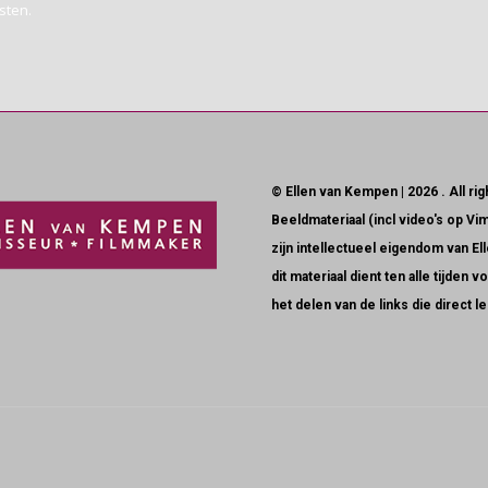
sten.
© Ellen van Kempen | 2026 . All ri
Beeldmateriaal (incl video's op Vi
zijn intellectueel eigendom van E
dit materiaal dient ten alle tijde
het delen van de links die direct 