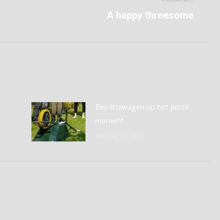
Volgend
A happy threesome
bericht
Een kruiwagen op het juiste
moment
oktober 30, 2020