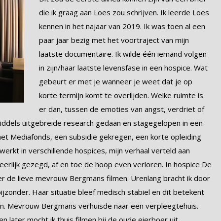
die ik graag aan Loes zou schrijven. Ik leerde Loes
kennen in het najaar van 2019. Ik was toen al een
paar jaar bezig met het voortraject van mijn
laatste documentaire. Ik wilde één iemand volgen
in zijn/haar laatste levensfase in een hospice. Wat
gebeurt er met je wanneer je weet dat je op
korte termijn komt te overlijden. Welke ruimte is
er dan, tussen de emoties van angst, verdriet of
nmiddels uitgebreide research gedaan en stagegelopen in een
 het Mediafonds, een subsidie gekregen, een korte opleiding
kt in verschillende hospices, mijn verhaal verteld aan
, eerlijk gezegd, af en toe de hoop even verloren. In hospice De
er de lieve mevrouw Bergmans filmen. Urenlang bracht ik door
ijzonder. Haar situatie bleef medisch stabiel en dit betekent
jven. Mevrouw Bergmans verhuisde naar een verpleegtehuis.
later mocht ik thuis filmen bij de oude eierboer uit