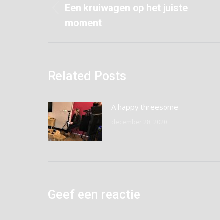
navigatie
Een kruiwagen op het juiste
Vorig
moment
bericht
Related Posts
A happy threesome
december 28, 2020
Geef een reactie