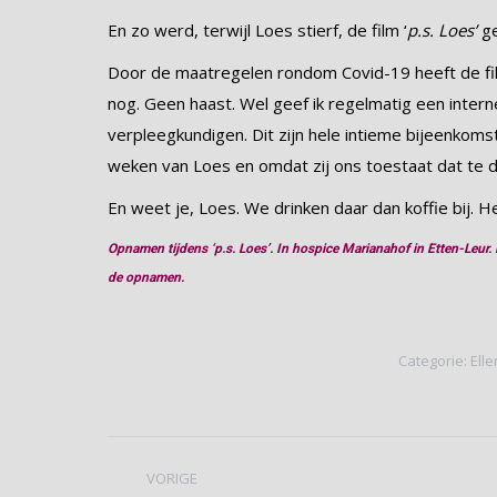
En zo werd, terwijl Loes stierf, de film ‘
p.s. Loes’
ge
Door de maatregelen rondom Covid-19 heeft de fil
nog. Geen haast. Wel geef ik regelmatig een inter
verpleegkundigen. Dit zijn hele intieme bijeenko
weken van Loes en omdat zij ons toestaat dat te 
En weet je, Loes. We drinken daar dan koffie bij. He
Opnamen tijdens ‘p.s. Loes’. In hospice Marianahof in Etten-Leur.
de opnamen.
Categorie:
Elle
Bericht
VORIGE